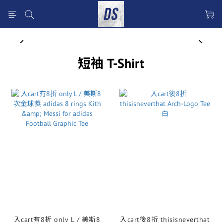
prev
next
短袖 T-Shirt
入cart有8折 only L / 美斯8
入cart後8折 thisisneverthat