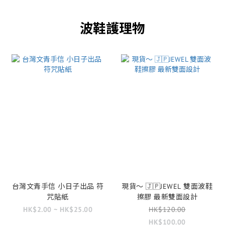
波鞋護理物
台灣文青手信 小日子出品 符
現貨～ 🇯🇵JEWEL 雙面波鞋
咒貼紙
擦膠 最新雙面設計
HK$2.00 ~ HK$25.00
HK$120.00
HK$100.00