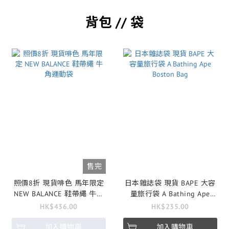
背包 // 袋
售完
照價8折 現貨啡色 馬年限定
日本雜誌袋 現貨 BAPE 大容
NEW BALANCE 鞋帶繩 牛角
量旅行袋 A Bathing Ape
運動袋
Boston Bag
HK$436.00
HK$235.00
加入購物車
加入購物車