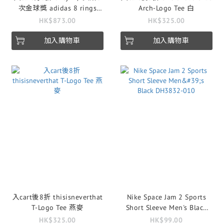
次金球獎 adidas 8 rings
Arch-Logo Tee 白
Kith & Messi for adidas
HK$873.00
HK$325.00
Football Graphic Tee
加入購物車
加入購物車
入cart後8折 thisisneverthat
Nike Space Jam 2 Sports
T-Logo Tee 燕麥
Short Sleeve Men's Black
DH3832-010
HK$325.00
HK$99.00