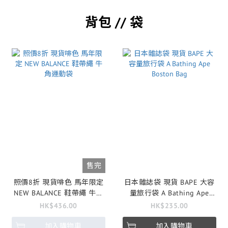
背包 // 袋
售完
照價8折 現貨啡色 馬年限定
日本雜誌袋 現貨 BAPE 大容
NEW BALANCE 鞋帶繩 牛角
量旅行袋 A Bathing Ape
運動袋
Boston Bag
HK$436.00
HK$235.00
加入購物車
加入購物車