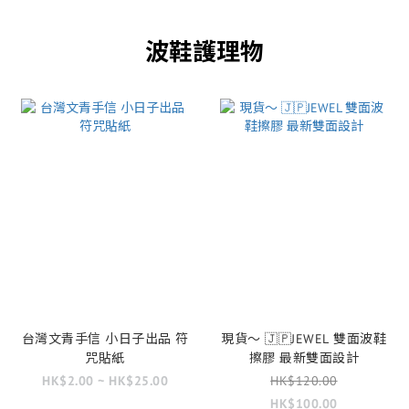
波鞋護理物
台灣文青手信 小日子出品 符
現貨～ 🇯🇵JEWEL 雙面波鞋
咒貼紙
擦膠 最新雙面設計
HK$2.00 ~ HK$25.00
HK$120.00
HK$100.00