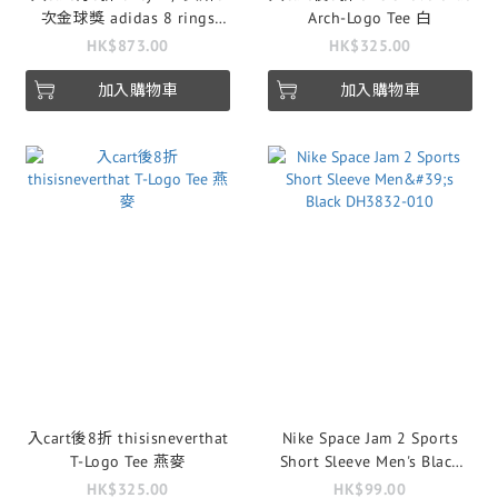
次金球獎 adidas 8 rings
Arch-Logo Tee 白
Kith & Messi for adidas
HK$873.00
HK$325.00
Football Graphic Tee
加入購物車
加入購物車
入cart後8折 thisisneverthat
Nike Space Jam 2 Sports
T-Logo Tee 燕麥
Short Sleeve Men's Black
DH3832-010
HK$325.00
HK$99.00