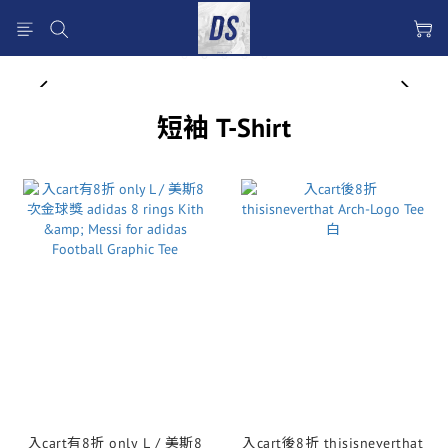
prev
next
短袖 T-Shirt
入cart有8折 only L / 美斯8
入cart後8折 thisisneverthat