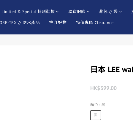
Limited & Special 特別鞋款
現貨服飾
背包 // 袋
ORE-TEX // 防水產品
推介好物
特價專區 Clearance
日本 LEE wa
HK$399.00
顏色
: 黑
黑