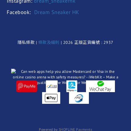
Instagram:
dream_sneakerhk
Facebook:
Dream Sneaker HK
隱私條款 |
條款及細則
| 2026 正版正貨編號 : 2937
Powered by
SHOPLINE Payments