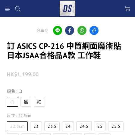
分享到
訂 ASICS CP-216 中筒網面魔術貼
日本JSAA合格品A款 工作鞋
HK$1,199.00
顏色
: 白
白
黑
紅
尺寸
: 22.5cm
22.5cm
23
23.5
24
24.5
25
25.5