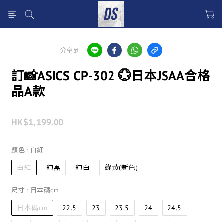
分享到
訂📸ASICS CP-302 💮日本JSAA合格
品A款
HK$1,199.00
顏色
: 白紅
白紅
純黑
純白
綠黃(新色)
尺寸
: 日本碼cm
日本碼cm
22.5
23
23.5
24
24.5