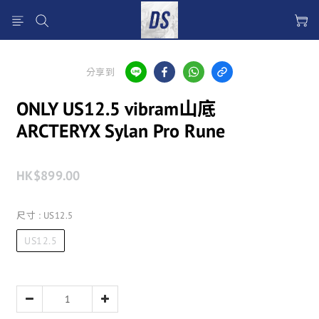
分享到
ONLY US12.5 vibram山底
ARCTERYX Sylan Pro Rune
HK$899.00
尺寸
: US12.5
US12.5