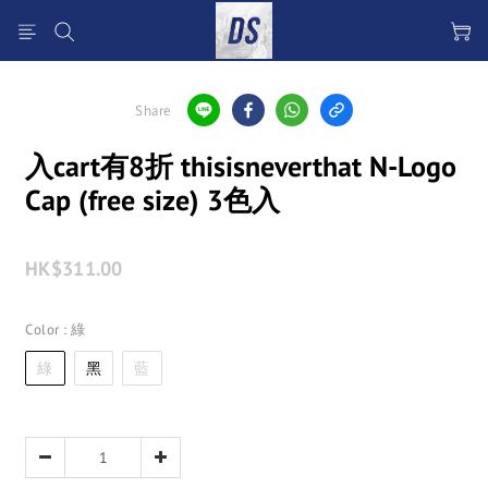
Share
入cart有8折 thisisneverthat N-Logo
Cap (free size) 3色入
HK$311.00
Color
: 綠
綠
黑
藍