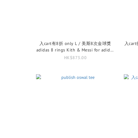
入cart有8折 only L / 美斯8次金球獎
入cart後
adidas 8 rings Kith & Messi for adidas
Football Graphic Tee
HK$873.00