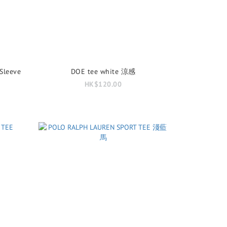
 Sleeve
DOE tee white 涼感
0
HK$120.00