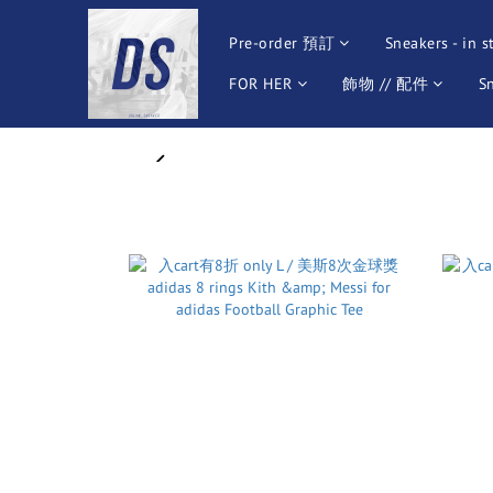
Pre-order 預訂
Sneakers - in s
FOR HER
飾物 // 配件
S
prev