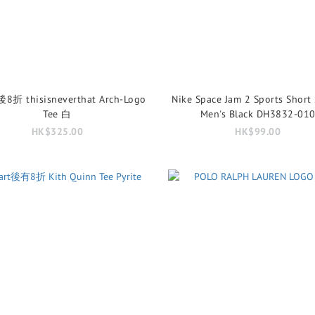
8折 thisisneverthat Arch-Logo
Nike Space Jam 2 Sports Short
Tee 白
Men's Black DH3832-01
HK$325.00
HK$99.00