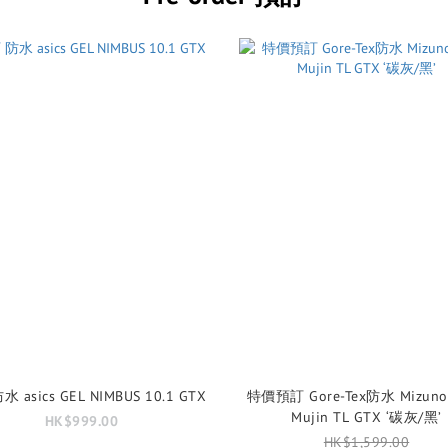
 asics GEL NIMBUS 10.1 GTX
特價預訂 Gore-Tex防水 Mizuno
Mujin TL GTX ‘碳灰/黑’
HK$999.00
HK$1,599.00