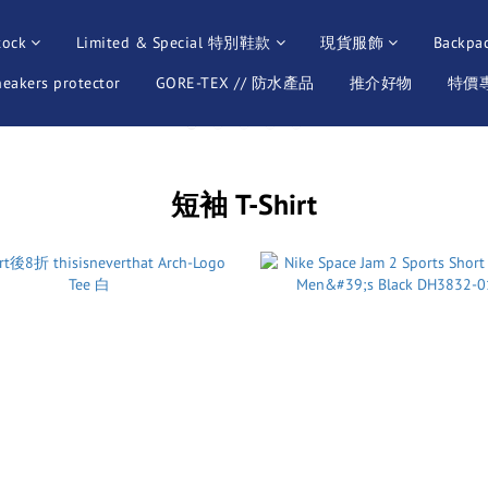
tock
Limited & Special 特別鞋款
現貨服飾
Backpa
neakers protector
GORE-TEX // 防水產品
推介好物
特價專區
短袖 T-Shirt