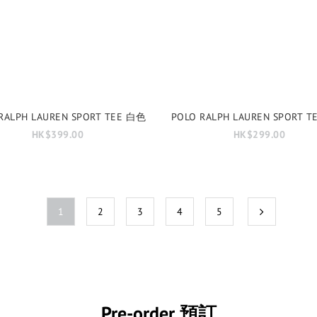
RALPH LAUREN SPORT TEE 白色
POLO RALPH LAUREN SPORT 
HK$399.00
HK$299.00
1
2
3
4
5
Pre-order 預訂