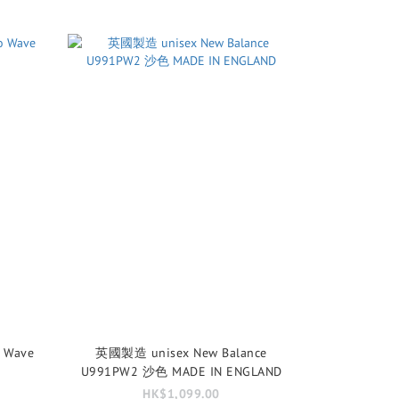
 Wave
英國製造 unisex New Balance
U991PW2 沙色 MADE IN ENGLAND
HK$1,099.00