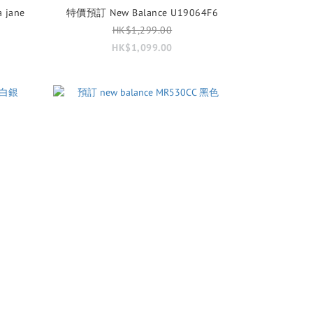
 jane
特價預訂 New Balance U19064F6
HK$1,299.00
HK$1,099.00