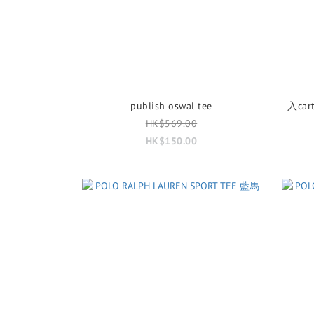
publish oswal tee
入car
HK$569.00
HK$150.00