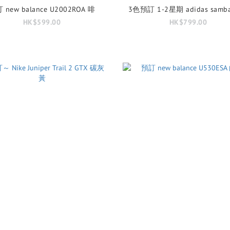
 new balance U2002ROA 啡
3色預訂 1-2星期 adidas samba
HK$599.00
HK$799.00