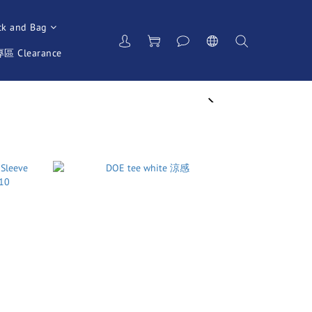
ck and Bag
 Clearance
next