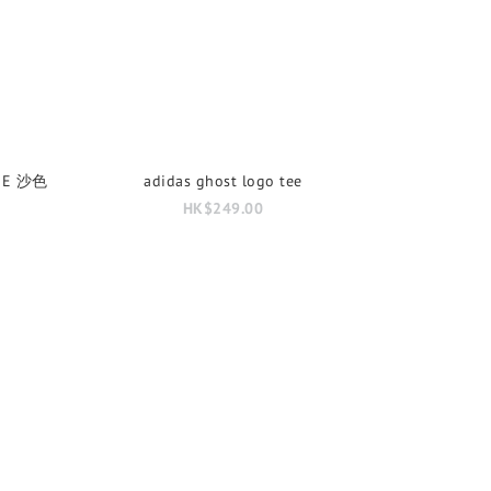
TEE 沙色
adidas ghost logo tee
HK$249.00