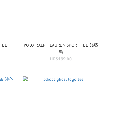
TEE
POLO RALPH LAUREN SPORT TEE 淺藍
馬
HK$199.00