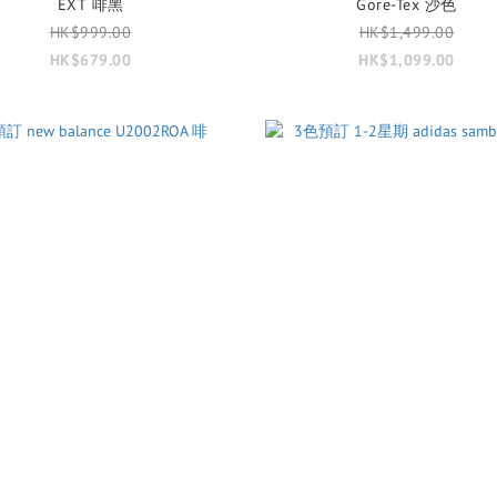
EXT 啡黑
Gore-Tex 沙色
HK$999.00
HK$1,499.00
HK$679.00
HK$1,099.00