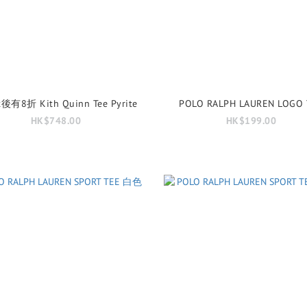
t後有8折 Kith Quinn Tee Pyrite
POLO RALPH LAUREN LOGO 
HK$748.00
HK$199.00