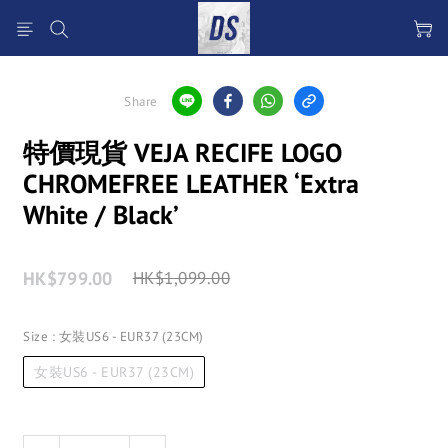
Share
特價現貨 VEJA RECIFE LOGO
CHROMEFREE LEATHER ‘Extra
White / Black’
HK$799.00
HK$1,099.00
Size
: 女裝US6 - EUR37 (23CM)
女裝US6 - EUR37 (23CM)