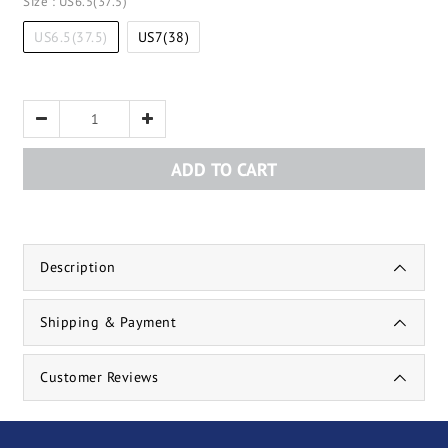
Size
: US6.5(37.5)
US6.5(37.5)
US7(38)
ADD TO CART
Description
Shipping & Payment
Customer Reviews