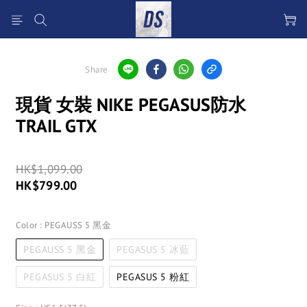
Share
現貨 女裝 NIKE PEGASUS防水
TRAIL GTX
HK$1,099.00
HK$799.00
Color
: PEGAUSS 5 黑金
PEGAUSS 5 黑金
PEGASUS 5 冰藍
PEGASUS 5 白紅
PEGASUS 5 粉紅