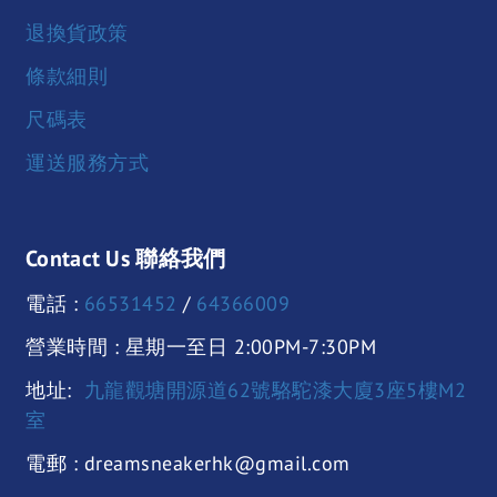
退換貨政策
條款細則
尺碼表
運送服務方式
Contact Us 聯絡我們
電話 :
66531452
/
64366009
營業時間 : 星期一至日 2:00PM-7:30PM
地址:
九龍觀塘開源道62號駱駝漆大廈3座5樓M2
室
電郵 : dreamsneakerhk@gmail.com