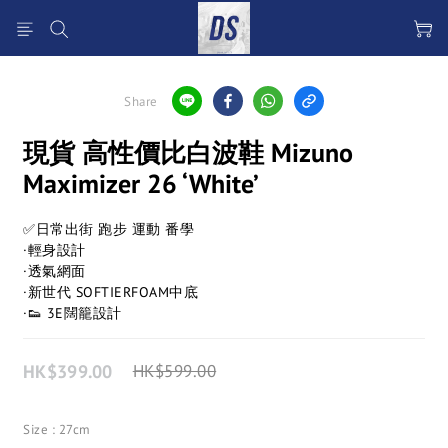
Share
現貨 高性價比白波鞋 Mizuno
Maximizer 26 ‘White’
✅日常出街 跑步 運動 番學
·輕身設計
·透氣網面
·新世代 SOFTIERFOAM中底
·👟 3E闊籠設計
HK$399.00
HK$599.00
Size
: 27cm