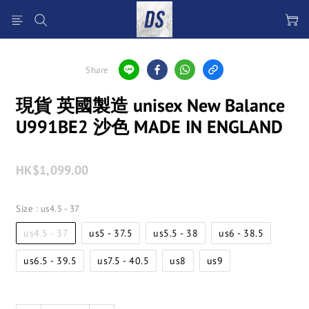
Share
現貨 英國製造 unisex New Balance
U991BE2 沙色 MADE IN ENGLAND
HK$1,099.00
Size
: us4.5 - 37
us4.5 - 37
us5 - 37.5
us5.5 - 38
us6 - 38.5
us6.5 - 39.5
us7.5 - 40.5
us8
us9