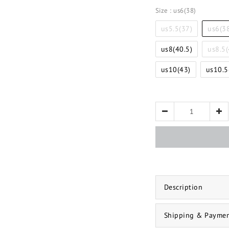
Size
: us6(38)
us5.5(37)
us6(3
us8(40.5)
us8.5(
us10(43)
us10.5
Description
Shipping & Payme