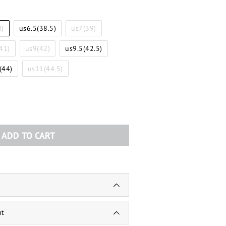
8)
us6.5(38.5)
us7(39)
41)
us9(42)
us9.5(42.5)
(44)
us11(44.5)
ADD TO CART
nt