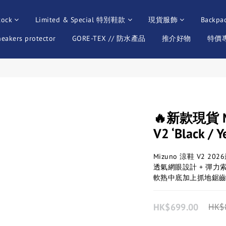
tock
Limited & Special 特別鞋款
現貨服飾
Backpa
neakers protector
GORE-TEX // 防水產品
推介好物
特價專區
🔥新款現貨 Miz
V2 ‘Black / Y
Mizuno 涼鞋 V2 20
透氣網眼設計 + 彈力
軟熟中底加上抓地鋸
HK$699.00
HK$