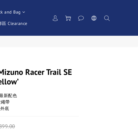
ck and Bag
 Clearance
uno Racer Trail SE
ellow’
26最新配色
索繩帶
齒外底
899.00