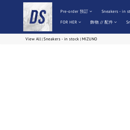
Pre-order 預訂
Sneakers - in s
FOR HER
飾物 // 配件
S
View All
Sneakers - in stock
MIZUNO
|
|