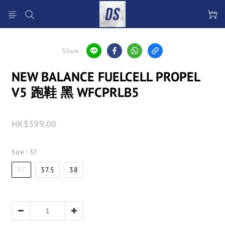
Share
NEW BALANCE FUELCELL PROPEL
V5 跑鞋 黑 WFCPRLB5
HK$399.00
Size
: 37
37
37.5
38