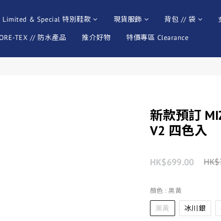
Limited & Special 特別鞋款
現貨服飾
背包 // 袋
ORE-TEX // 防水產品
推介好物
特價專區 Clearance
新款預訂 MIZU
V2 四色入
HK$699.00
HK$
顏色
: 黑黃
黑黃
冰川銀