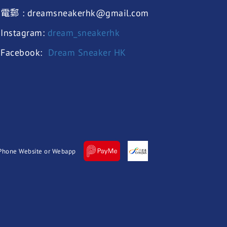
電郵 : dreamsneakerhk@gmail.com
Instagram:
dream_sneakerhk
Facebook:
Dream Sneaker HK