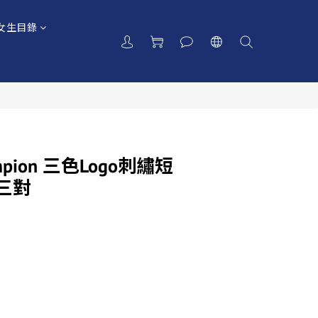
女生目錄
mpion 三色Logo刺繡短
k三對