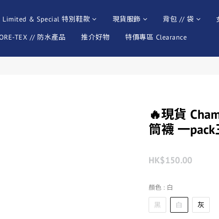
Limited & Special 特別鞋款
現貨服飾
背包 // 袋
ORE-TEX // 防水產品
推介好物
特價專區 Clearance
🔥現貨 Cha
筒襪 一pac
HK$150.00
顏色
: 白
黑
白
灰