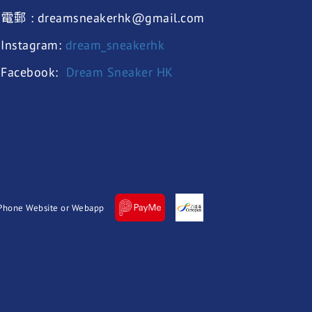
電郵 : dreamsneakerhk@gmail.com
Instagram:
dream_sneakerhk
Facebook:
Dream Sneaker HK