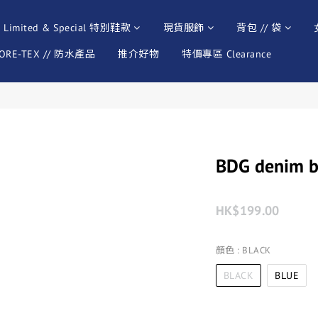
Limited & Special 特別鞋款
現貨服飾
背包 // 袋
ORE-TEX // 防水產品
推介好物
特價專區 Clearance
BDG denim bu
HK$199.00
顏色
: BLACK
BLACK
BLUE