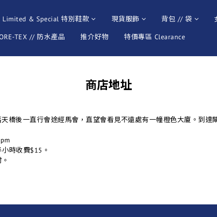
Limited & Special 特別鞋款
現貨服飾
背包 // 袋
ORE-TEX // 防水產品
推介好物
特價專區 Clearance
商店地址
，落天橋後一直行會途經馬會，直望會看見不遠處有一幢橙色大廈。到達
pm
小時收費$15。
付。