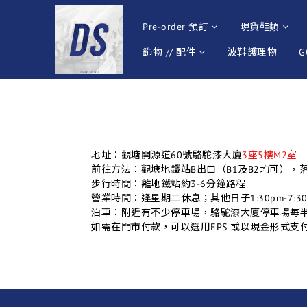
Pre-order 預訂
現貨鞋類
飾物 // 配件
波鞋護理物
G
地址：觀塘開源道60號駱駝漆大廈
3座5樓M2室
前往方法：觀塘地鐵站B出口（B1及B2均可）
步行時間：離地鐵站約3-6分鐘路程
營業時間：逢星期二休息；其他日子1:30pm-7:30
泊車：附近有不少停車場，駱駝漆大廈停車場每半
如需在門市付款，可以選用EPS 或以現金形式支