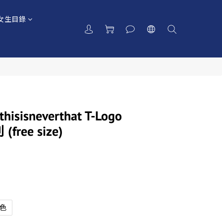
女生目錄
isisneverthat T-Logo
free size)
色