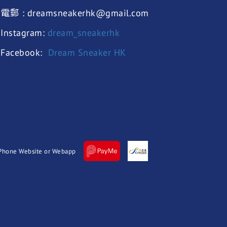
電郵 : dreamsneakerhk@gmail.com
Instagram:
dream_sneakerhk
Facebook:
Dream Sneaker HK