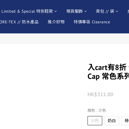
Limited & Special 特別鞋款
現貨服飾
背包 // 袋
ORE-TEX // 防水產品
推介好物
特價專區 Clearance
入cart有8折 th
Cap 常色系列 (
HK$311.00
顏色
: 沙色
沙色
奶白
綠