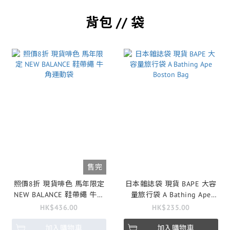
背包 // 袋
售完
照價8折 現貨啡色 馬年限定
日本雜誌袋 現貨 BAPE 大容
NEW BALANCE 鞋帶繩 牛角
量旅行袋 A Bathing Ape
運動袋
Boston Bag
HK$436.00
HK$235.00
加入購物車
加入購物車