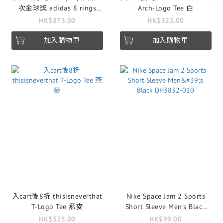
次金球獎 adidas 8 rings
Arch-Logo Tee 白
Kith & Messi for adidas
HK$873.00
HK$325.00
Football Graphic Tee
加入購物車
加入購物車
入cart後8折 thisisneverthat
Nike Space Jam 2 Sports
T-Logo Tee 燕麥
Short Sleeve Men's Black
DH3832-010
HK$325.00
HK$99.00