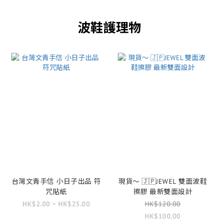
波鞋護理物
台灣文青手信 小日子出品 符
現貨～ 🇯🇵JEWEL 雙面波鞋
咒貼紙
擦膠 最新雙面設計
HK$2.00 ~ HK$25.00
HK$120.00
HK$100.00