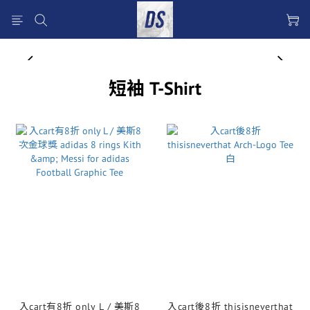
prev
next
短袖 T-Shirt
入cart有8折 only L / 美斯8
入cart後8折 thisisneverthat