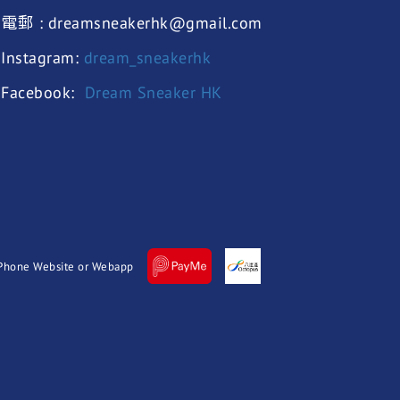
電郵 : dreamsneakerhk@gmail.com
Instagram:
dream_sneakerhk
Facebook:
Dream Sneaker HK