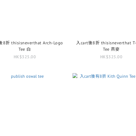
8折 thisisneverthat Arch-Logo
入cart後8折 thisisneverthat T
Tee 白
Tee 燕麥
HK$325.00
HK$325.00