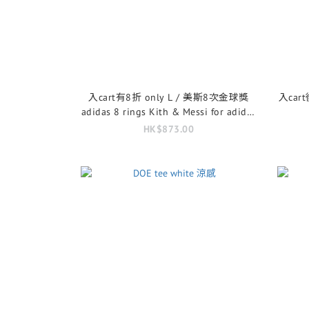
入cart有8折 only L / 美斯8次金球獎
入cart後
adidas 8 rings Kith & Messi for adidas
Football Graphic Tee
HK$873.00