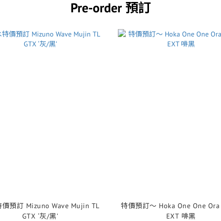
Pre-order 預訂
預訂 Mizuno Wave Mujin TL
特價預訂～ Hoka One One Ora Primo
GTX ‘灰/黑’
EXT 啡黑