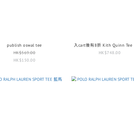
publish oswal tee
入cart後有8折 Kith Quinn Tee P
HK$569.00
HK$748.00
HK$150.00