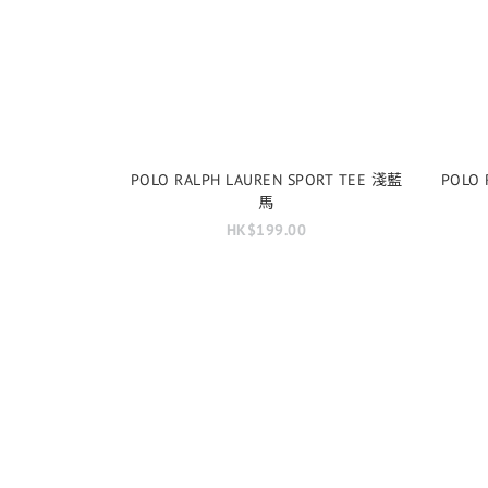
POLO RALPH LAUREN SPORT TEE 淺藍
POLO 
馬
HK$199.00