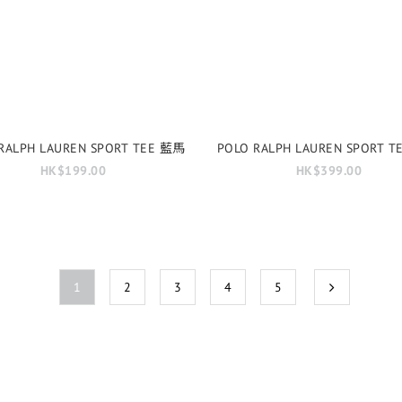
RALPH LAUREN SPORT TEE 藍馬
POLO RALPH LAUREN SPORT 
HK$199.00
HK$399.00
1
2
3
4
5