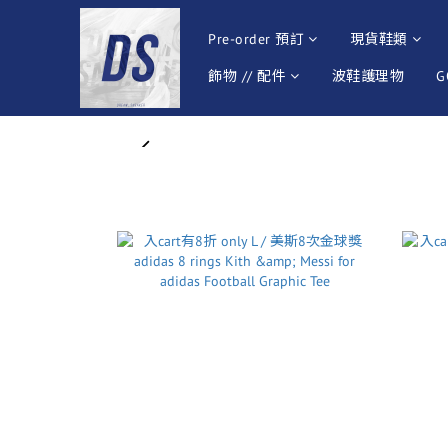
Pre-order 預訂
現貨鞋類
飾物 // 配件
波鞋護理物
G
prev