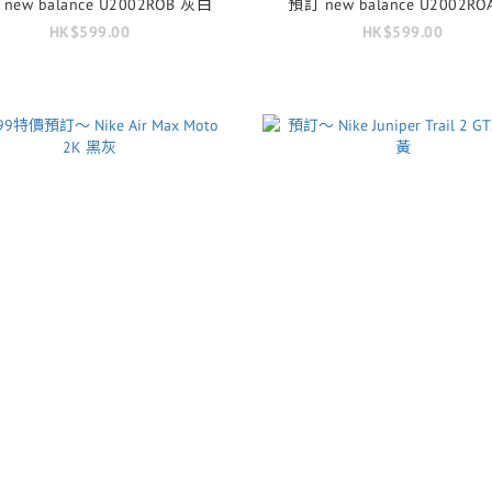
new balance U2002ROB 灰白
預訂 new balance U2002RO
HK$599.00
HK$599.00