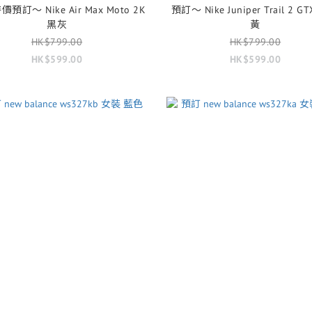
價預訂～ Nike Air Max Moto 2K
預訂～ Nike Juniper Trail 2 
黑灰
黃
HK$799.00
HK$799.00
HK$599.00
HK$599.00