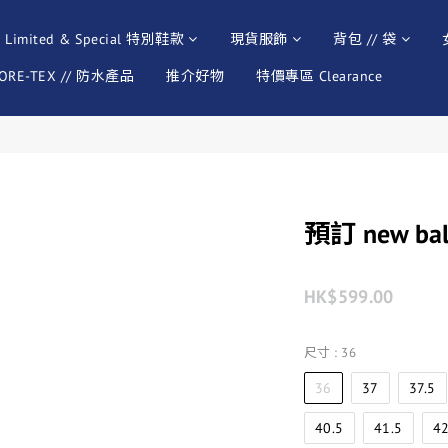
Limited & Special 特別鞋款
現貨服飾
背包 // 袋
ORE-TEX // 防水產品
推介好物
特價專區 Clearance
預訂 new ba
HK$599.00
尺寸
: 36
36
37
37.5
40.5
41.5
4