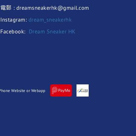
電郵 : dreamsneakerhk@gmail.com
Instagram:
dream_sneakerhk
Facebook:
Dream Sneaker HK