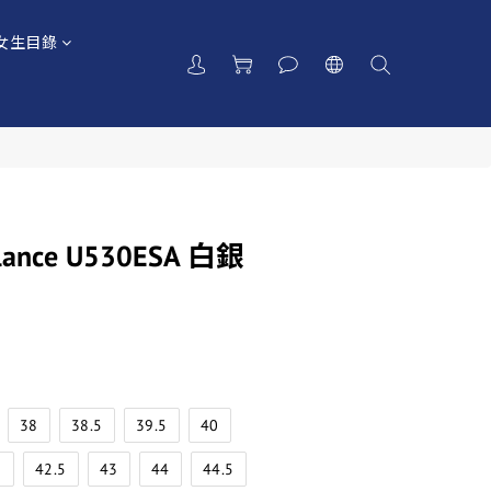
女生目錄
lance U530ESA 白銀
38
38.5
39.5
40
2
42.5
43
44
44.5