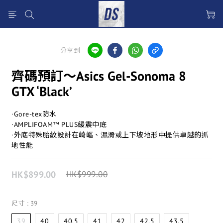
分享到
齊碼預訂～Asics Gel-Sonoma 8
GTX ‘Black’
·Gore-tex防水
·AMPLIFOAM™ PLUS緩震中底
·外底特殊胎紋設計在崎嶇、濕滑或上下坡地形中提供卓越的抓
地性能
HK$899.00
HK$999.00
尺寸
: 39
39
40
40.5
41
42
42.5
43.5