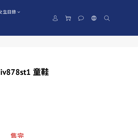
女生目錄
e iv878st1 童鞋
售完