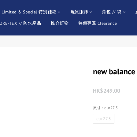
Limited & Special 特別鞋款
現貨服飾
背包 // 袋
ORE-TEX // 防水產品
推介好物
特價專區 Clearance
new balanc
HK$249.00
尺寸
: eur27.5
eur27.5