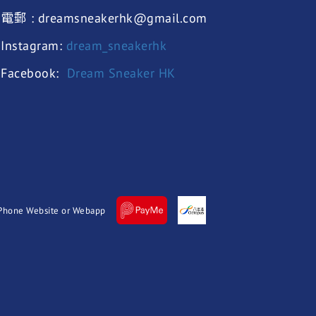
電郵 : dreamsneakerhk@gmail.com
Instagram:
dream_sneakerhk
Facebook:
Dream Sneaker HK