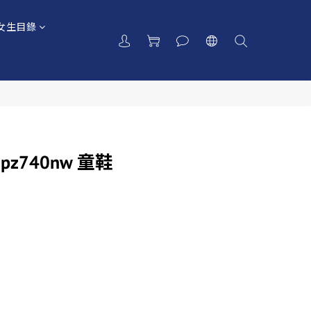
女生目錄
e pz740nw 童鞋