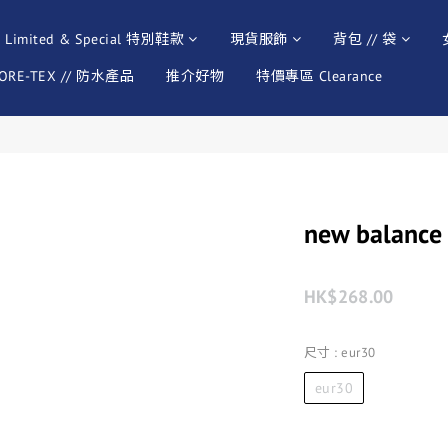
Limited & Special 特別鞋款
現貨服飾
背包 // 袋
ORE-TEX // 防水產品
推介好物
特價專區 Clearance
new balanc
HK$268.00
尺寸
: eur30
eur30