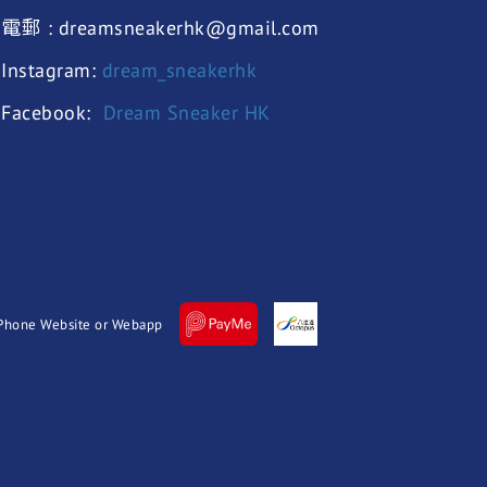
電郵 : dreamsneakerhk@gmail.com
Instagram:
dream_sneakerhk
Facebook:
Dream Sneaker HK