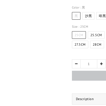
Color
: 黑
黑
沙黑
啡黑
Size
: 25CM
25CM
25.5CM
27.5CM
28CM
Description