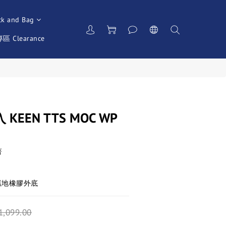
ck and Bag
 Clearance
EEN TTS MOC WP
著
IN 抓地橡膠外底
1,099.00