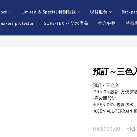
tock
Limited & Special 特別鞋款
現貨服飾
Backpa
neakers protector
GORE-TEX // 防水產品
推介好物
特價專區
預訂～三色入 K
預訂～三色入
·Slip On 設計 方便穿
·麂皮面設計
·KEEN DRY 透氣防水
·KEEN ALL-TERRA
HK$799.00
HK$