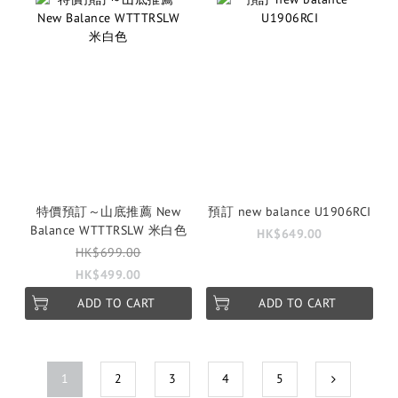
特價預訂～山底推薦 New
預訂 new balance U1906RCI
Balance WTTTRSLW 米白色
HK$649.00
HK$699.00
HK$499.00
ADD TO CART
ADD TO CART
1
2
3
4
5