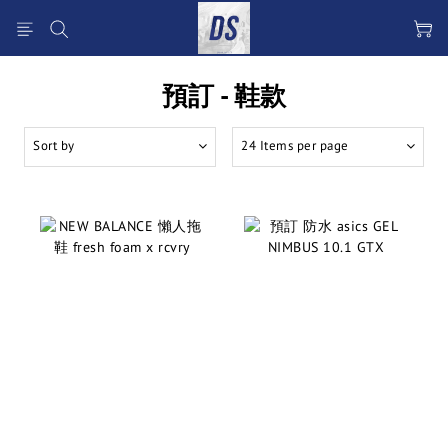
預訂 - 鞋款
Sort by
24 Items per page