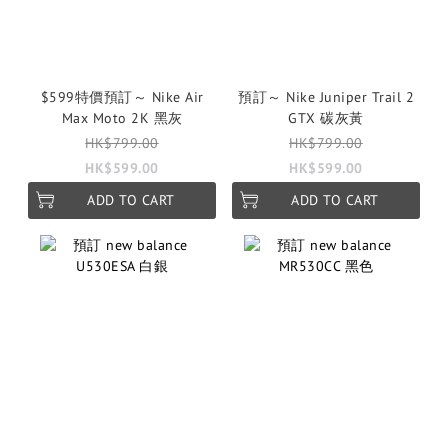
$599特價預訂～ Nike Air
預訂～ Nike Juniper Trail 2
Max Moto 2K 黑灰
GTX 碳灰黃
HK$799.00
HK$799.00
HK$599.00
HK$599.00
ADD TO CART
ADD TO CART