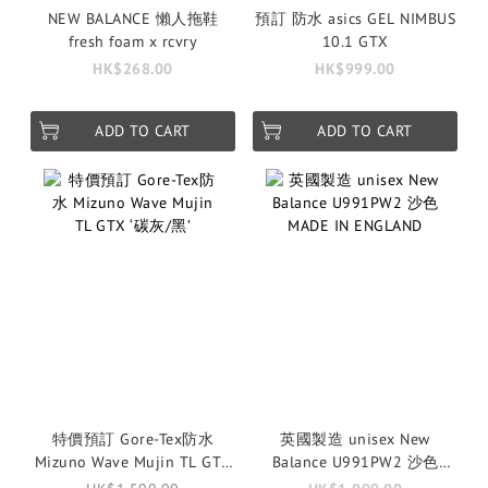
NEW BALANCE 懶人拖鞋
預訂 防水 asics GEL NIMBUS
fresh foam x rcvry
10.1 GTX
HK$268.00
HK$999.00
ADD TO CART
ADD TO CART
特價預訂 Gore-Tex防水
英國製造 unisex New
Mizuno Wave Mujin TL GTX
Balance U991PW2 沙色
‘碳灰/黑’
MADE IN ENGLAND