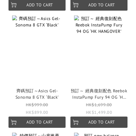
ADD TO CART
ADD TO CART
齊碼預訂～Asics Gel-
預訂～ 經典復刻配色 Reebok
Sonoma 8 GTX ‘Black’
InstaPump Fury 94 OG ‘HK
HANGOVER’
HK$999.00
HK$1,699.00
HK$899.00
HK$1,499.00
ADD TO CART
ADD TO CART