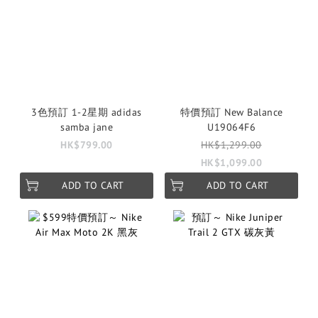
3色預訂 1-2星期 adidas
特價預訂 New Balance
samba jane
U19064F6
HK$799.00
HK$1,299.00
HK$1,099.00
ADD TO CART
ADD TO CART