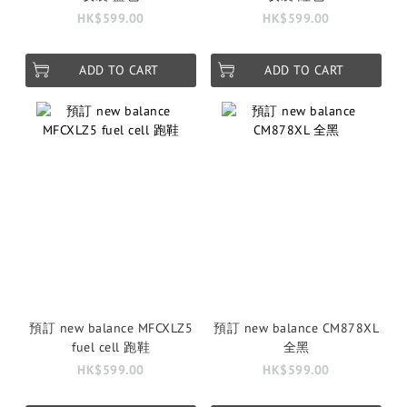
HK$599.00
HK$599.00
ADD TO CART
ADD TO CART
預訂 new balance MFCXLZ5
預訂 new balance CM878XL
fuel cell 跑鞋
全黑
HK$599.00
HK$599.00