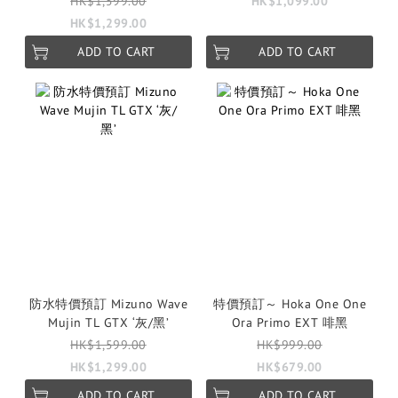
HK$1,599.00
HK$1,099.00
HK$1,299.00
ADD TO CART
ADD TO CART
防水特價預訂 Mizuno Wave
特價預訂～ Hoka One One
Mujin TL GTX ‘灰/黑’
Ora Primo EXT 啡黑
HK$1,599.00
HK$999.00
HK$1,299.00
HK$679.00
ADD TO CART
ADD TO CART