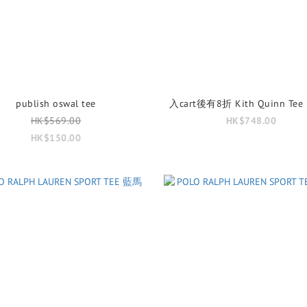
publish oswal tee
入cart後有8折 Kith Quinn Tee P
HK$569.00
HK$748.00
HK$150.00