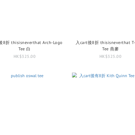
8折 thisisneverthat Arch-Logo
入cart後8折 thisisneverthat T
Tee 白
Tee 燕麥
HK$325.00
HK$325.00