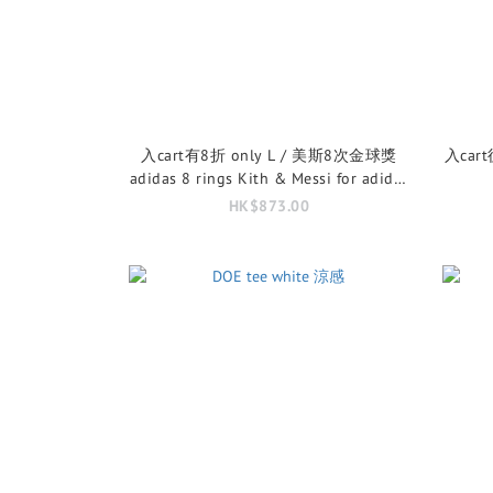
入cart有8折 only L / 美斯8次金球獎
入cart後
adidas 8 rings Kith & Messi for adidas
Football Graphic Tee
HK$873.00