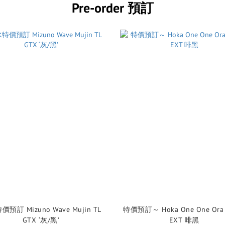
Pre-order 預訂
預訂 Mizuno Wave Mujin TL
特價預訂～ Hoka One One Ora Primo
GTX ‘灰/黑’
EXT 啡黑