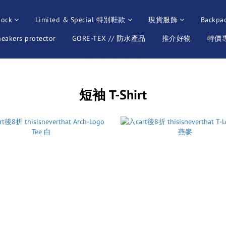
tock
Limited & Special 特別鞋款
現貨服飾
Backpa
neakers protector
GORE-TEX // 防水產品
推介好物
特價專區
短袖 T-Shirt