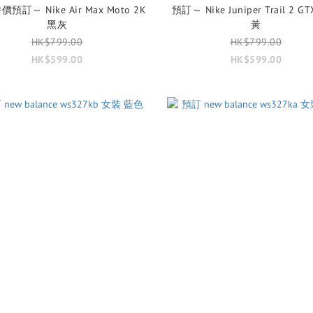
價預訂～ Nike Air Max Moto 2K
預訂～ Nike Juniper Trail 2 
黑灰
黃
HK$799.00
HK$799.00
HK$599.00
HK$599.00