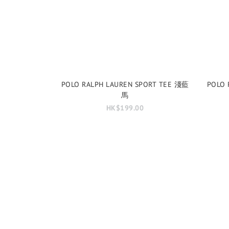
POLO RALPH LAUREN SPORT TEE 淺藍
POLO 
馬
HK$199.00