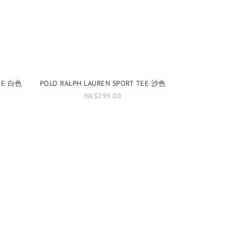
TEE 白色
POLO RALPH LAUREN SPORT TEE 沙色
HK$299.00