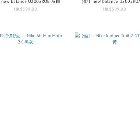
new balance U2002ROB 灰白
預訂 new balance U2002RO
HK$599.00
HK$599.00