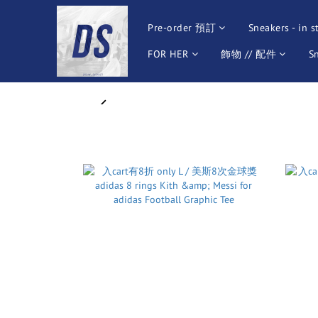
Pre-order 預訂
Sneakers - in s
FOR HER
飾物 // 配件
S
prev