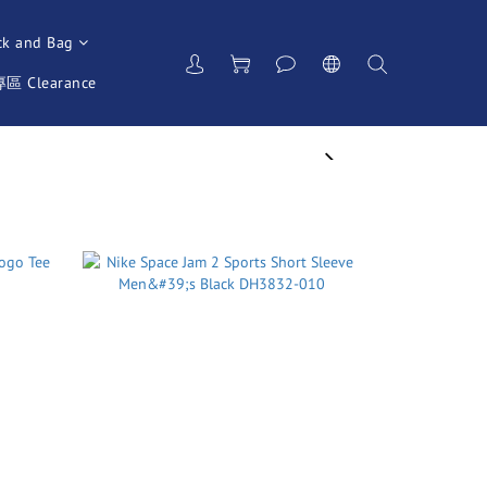
ck and Bag
 Clearance
next