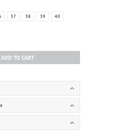
6
37
38
39
40
ADD TO CART
nt