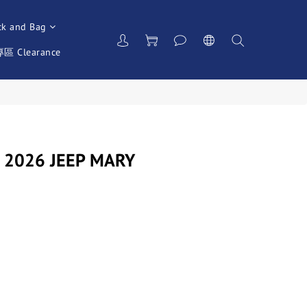
ck and Bag
 Clearance
026 JEEP MARY