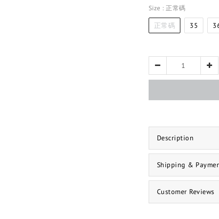
Size
: 正常碼
正常碼
35
3
Description
Shipping & Payme
Customer Reviews