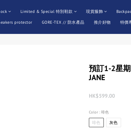
tock
Limited & Special 特別鞋款
現貨服飾
Backpa
neakers protector
GORE-TEX // 防水產品
推介好物
特價專區
預訂1-2星期 2
JANE
HK$599.00
Color
: 啡色
啡色
灰色