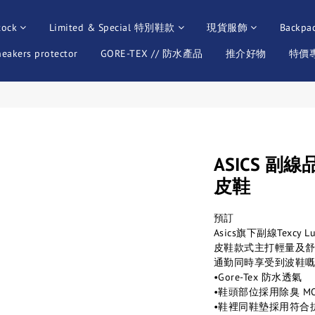
tock
Limited & Special 特別鞋款
現貨服飾
Backpa
neakers protector
GORE-TEX // 防水產品
推介好物
特價專區
ASICS 副線品
皮鞋
預訂
Asics旗下副線Texcy Lu
皮鞋款式主打輕量及
通勤同時享受到波鞋
•Gore-Tex 防水透氣
•鞋頭部位採用除臭 MO
•鞋裡同鞋墊採用符合