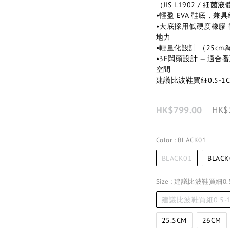
（JIS L1902 / 
•輕盈 EVA 鞋底，
•大底採用低硬度橡膠
地力
•輕量化設計 （25cm
•3E闊頭設計 — 適
空間
建議比波鞋買細0.5-1
HK$799.00
HK$
Color
: BLACK01
BLACK01
BLACK
Size
: 建議比波鞋買細0.5
建議比波鞋買細0.5-
25.5CM
26CM