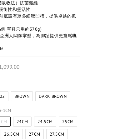
細菌液體吸收法）抗菌纖維
兼具緩衝性和靈活性
 鞋底設有眾多細密凹槽，提供卓越的抓
為例 單鞋只重約370g)
合番亞洲人闊腳掌型，為腳趾提供更寬鬆嘅
CM
1,099.00
02
BROWN
DARK BROWN
-1CM
1CM
24CM
24.5CM
25CM
26.5CM
27CM
27.5CM